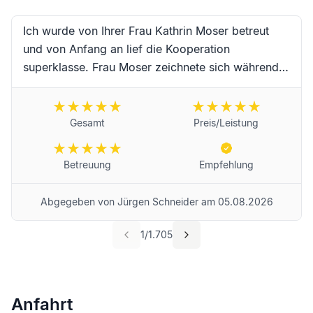
Ich wurde von Ihrer Frau Kathrin Moser betreut
und von Anfang an lief die Kooperation
superklasse. Frau Moser zeichnete sich während
der Begleitung durch hervorragende Kompetenz,
erstklassige Zuverlässigkeit, Schnelligkeit und
absoluter Freundlichkeit sowie
Gesamt
Preis/Leistung
Einfühlungsvermögen aus. Vielen Dank an Frau
Moser und das Team für die erstklassige
Betreuung
Empfehlung
Begleitung während dieser schwierigen Trauer-
Zeit. Für Frau Moser und das Unternehmen
Abgegeben von
Jürgen Schneider
am
05.08.2026
wünsche ich alles erdenklich Gute und werde Sie
selbstredend weiterempfehlen! Beste Grüße aus
1
/
1.705
Landau in der Pfalz von Jürgen Schneider
Anfahrt