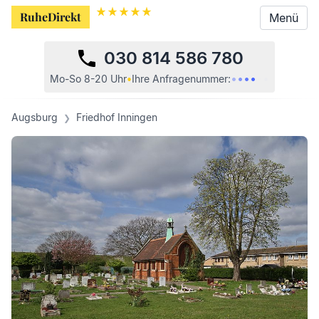
RuheDirekt
RuheDirekt
Menü
Menü
030 814 586 780
•
•
•
•
•
•
Mo-So 8-20 Uhr
•
Ihre
Anfragenummer:
Augsburg
Friedhof Inningen