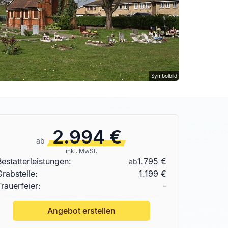
Symbolbild
2.994 €
ab
inkl. MwSt.
Bestatterleistungen:
1.795 €
ab
Grabstelle
:
1.199 €
Trauerfeier:
-
Angebot erstellen