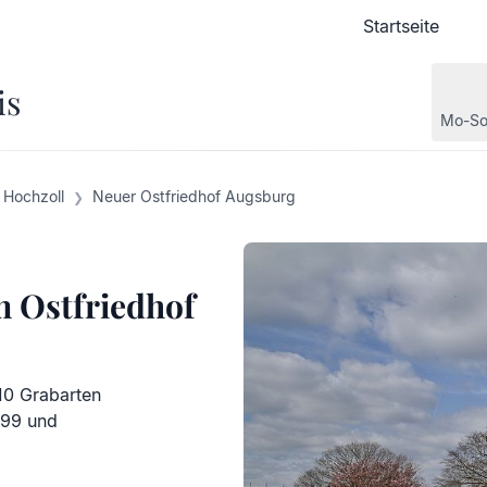
Startseite
Startseite
is
Mo-So
Hochzoll
Neuer Ostfriedhof Augsburg
n Ostfriedhof
10 Grabarten
199 und