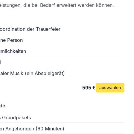
eistungen, die bei Bedarf erweitert werden können.
oordination der Trauerfeier
ine Person
mlichkeiten
d
aler Musik (ein Abspielgerät)
595 €
auswählen
ede
s Grundpakets
en Angehörigen (60 Minuten)