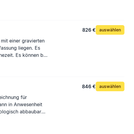
826 €
auswählen
mit einer gravierten
nfassung liegen. Es
hezeit. Es können bis
846 €
auswählen
eichnung für
ann in Anwesenheit
iologisch abbaubare
edhofspersonal