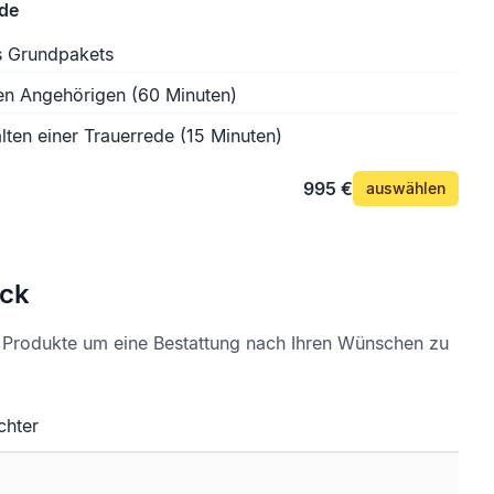
ede
s Grundpakets
en Angehörigen (60 Minuten)
lten einer Trauerrede (15 Minuten)
995 €
auswählen
ck
e Produkte um eine Bestattung nach Ihren Wünschen zu
chter