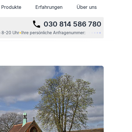
Produkte
Produkte
Erfahrungen
Erfahrungen
Über uns
Über uns
030 814 586 780
•
•
•
•
•
•
 8-20 Uhr
•
Ihre
persönliche
Anfragenummer: