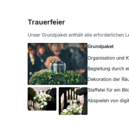
Trauerfeier
Unser Grundpaket enthält alle erforderlichen L
Grundpaket
Organisation und K
Begleitung durch e
Dekoration der Räu
Staffelei für ein Bil
Abspielen von digit