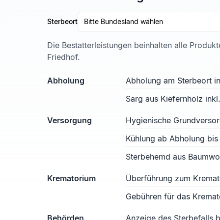
Sterbeort
Bitte Bundesland wählen
Die Bestatterleistungen beinhalten alle Produk
Friedhof.
Abholung
Abholung am Sterbeort in
Sarg aus Kiefernholz ink
Versorgung
Hygienische Grundverso
Kühlung ab Abholung bis
Sterbehemd aus Baumwoll
Krematorium
Überführung zum Kremat
Gebühren für das Kremat
Behörden
Anzeige des Sterbefalls