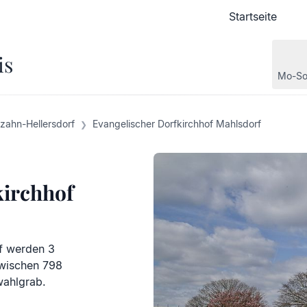
Startseite
Startseite
is
Mo-So
zahn-Hellersdorf
Evangelischer Dorfkirchhof Mahlsdorf
kirchhof
f werden 3
zwischen 798
wahlgrab.