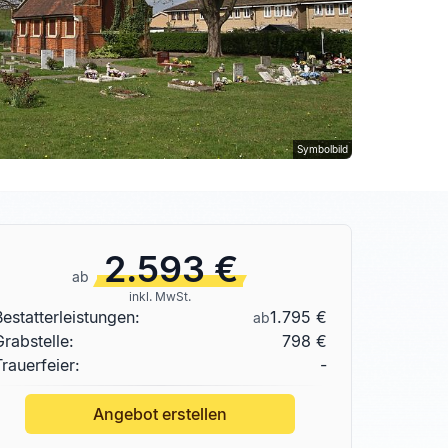
Symbolbild
2.593 €
ab
inkl. MwSt.
Bestatterleistungen:
1.795 €
ab
Grabstelle
:
798 €
Trauerfeier:
-
Angebot erstellen