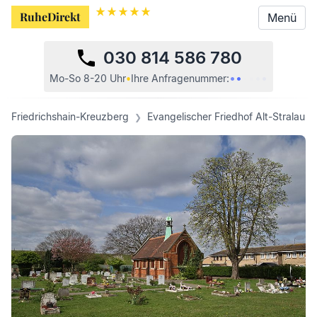
RuheDirekt
RuheDirekt
Menü
Menü
030 814 586 780
•
•
•
•
•
•
Mo-So 8-20 Uhr
•
Ihre
Anfragenummer:
Friedrichshain-Kreuzberg
Evangelischer Friedhof Alt-Stralau