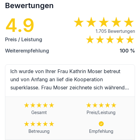
Bewertungen
4.9
1.705
Bewertungen
Preis / Leistung
Weiterempfehlung
100
%
Ich wurde von Ihrer Frau Kathrin Moser betreut
und von Anfang an lief die Kooperation
superklasse. Frau Moser zeichnete sich während
der Begleitung durch hervorragende Kompetenz,
erstklassige Zuverlässigkeit, Schnelligkeit und
absoluter Freundlichkeit sowie
Gesamt
Preis/Leistung
Einfühlungsvermögen aus. Vielen Dank an Frau
Moser und das Team für die erstklassige
Betreuung
Empfehlung
Begleitung während dieser schwierigen Trauer-