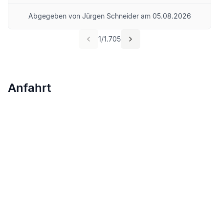
Zeit. Für Frau Moser und das Unternehmen
Abgegeben von
Jürgen Schneider
am
05.08.2026
wünsche ich alles erdenklich Gute und werde Sie
selbstredend weiterempfehlen! Beste Grüße aus
1
/
1.705
Landau in der Pfalz von Jürgen Schneider
Anfahrt