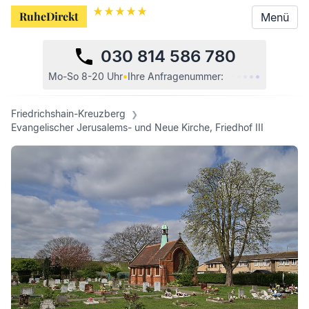
RuheDirekt
RuheDirekt
Menü
Menü
030 814 586 780
•
•
•
•
•
•
Mo-So 8-20 Uhr
•
Ihre
Anfragenummer:
Friedrichshain-Kreuzberg
Evangelischer Jerusalems- und Neue Kirche, Friedhof III