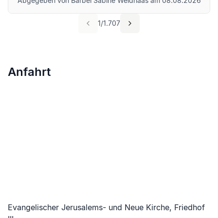
Abgegeben von
Bärbel Sabine Weidhaas
am
08.08.2026
1
/
1.707
Anfahrt
Evangelischer Jerusalems- und Neue Kirche, Friedhof