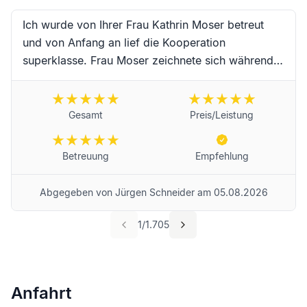
Ich wurde von Ihrer Frau Kathrin Moser betreut
und von Anfang an lief die Kooperation
superklasse. Frau Moser zeichnete sich während
der Begleitung durch hervorragende Kompetenz,
erstklassige Zuverlässigkeit, Schnelligkeit und
absoluter Freundlichkeit sowie
Gesamt
Preis/Leistung
Einfühlungsvermögen aus. Vielen Dank an Frau
Moser und das Team für die erstklassige
Betreuung
Empfehlung
Begleitung während dieser schwierigen Trauer-
Zeit. Für Frau Moser und das Unternehmen
Abgegeben von
Jürgen Schneider
am
05.08.2026
wünsche ich alles erdenklich Gute und werde Sie
selbstredend weiterempfehlen! Beste Grüße aus
1
/
1.705
Landau in der Pfalz von Jürgen Schneider
Anfahrt