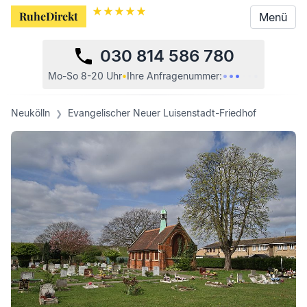
RuheDirekt
RuheDirekt
Menü
Menü
030 814 586 780
•
•
•
•
•
•
Mo-So 8-20 Uhr
•
Ihre
Anfragenummer:
Neukölln
Evangelischer Neuer Luisenstadt-Friedhof