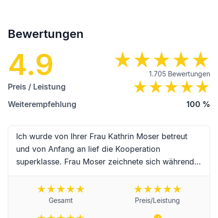
Bewertungen
4.9
1.705
Bewertungen
Preis / Leistung
Weiterempfehlung
100
%
Ich wurde von Ihrer Frau Kathrin Moser betreut
und von Anfang an lief die Kooperation
superklasse. Frau Moser zeichnete sich während
der Begleitung durch hervorragende Kompetenz,
erstklassige Zuverlässigkeit, Schnelligkeit und
absoluter Freundlichkeit sowie
Gesamt
Preis/Leistung
Einfühlungsvermögen aus. Vielen Dank an Frau