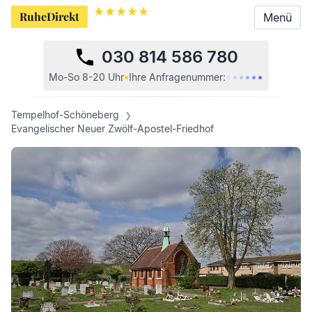
RuheDirekt
RuheDirekt
Menü
Menü
030 814 586 780
•
•
•
•
•
•
Mo-So 8-20 Uhr
•
Ihre
Anfragenummer:
Tempelhof-Schöneberg
Evangelischer Neuer Zwölf-Apostel-Friedhof