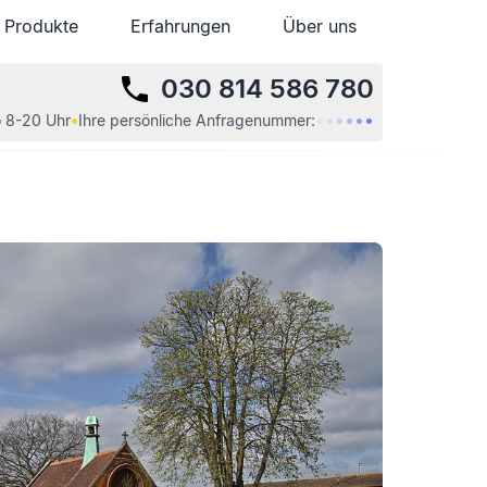
Produkte
Produkte
Erfahrungen
Erfahrungen
Über uns
Über uns
030 814 586 780
•
•
•
•
•
•
 8-20 Uhr
•
Ihre
persönliche
Anfragenummer: