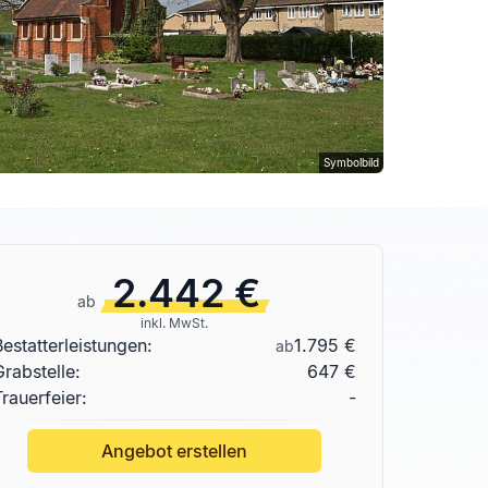
Symbolbild
2.442 €
ab
inkl. MwSt.
Bestatterleistungen:
1.795 €
ab
Grabstelle
:
647 €
Trauerfeier:
-
Angebot erstellen