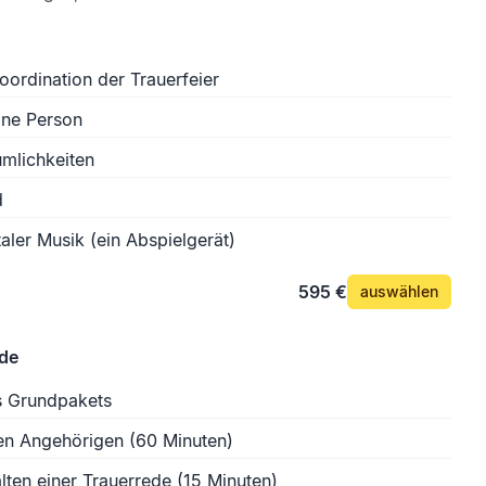
oordination der Trauerfeier
ine Person
mlichkeiten
d
aler Musik (ein Abspielgerät)
595 €
auswählen
ede
s Grundpakets
en Angehörigen (60 Minuten)
lten einer Trauerrede (15 Minuten)