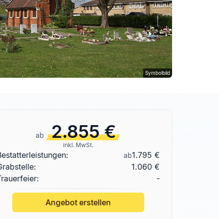
Symbolbild
2.855 €
ab
inkl. MwSt.
Bestatterleistungen:
1.795 €
ab
Grabstelle
:
1.060 €
Trauerfeier:
-
Angebot erstellen