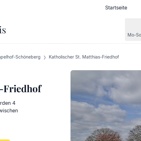
Startseite
Startseite
is
Mo-So
pelhof-Schöneberg
Katholischer St. Matthias-Friedhof
s-Friedhof
erden 4
zwischen