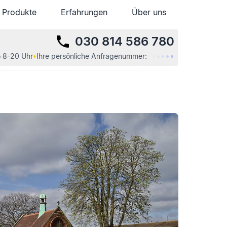
Produkte
Produkte
Erfahrungen
Erfahrungen
Über uns
Über uns
030 814 586 780
•
•
•
•
•
•
 8-20 Uhr
•
Ihre
persönliche
Anfragenummer: