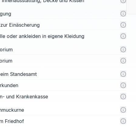
l. Innenausstattung, Decke und Kissen
rgung
 zur Einäscherung
e oder ankleiden in eigene Kleidung
orium
orium
 beim Standesamt
urkunden
n- und Krankenkasse
chmuckurne
m Friedhof