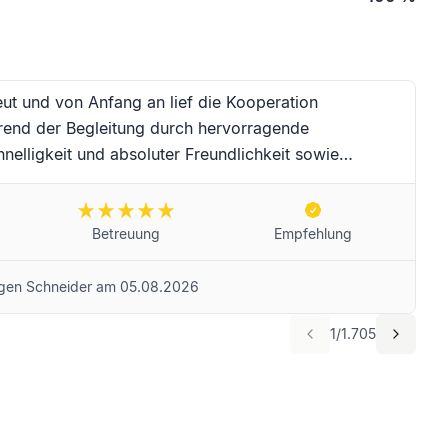
eut und von Anfang an lief die Kooperation
rend der Begleitung durch hervorragende
nelligkeit und absoluter Freundlichkeit sowie
au Moser und das Team für die erstklassige
er-Zeit. Für Frau Moser und das Unternehmen
e Sie selbstredend weiterempfehlen! Beste Grüße aus
Betreuung
Empfehlung
gen Schneider
am
05.08.2026
1
/
1.705