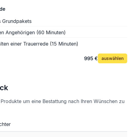
ede
s Grundpakets
en Angehörigen (60 Minuten)
lten einer Trauerrede (15 Minuten)
995 €
auswählen
ck
e Produkte um eine Bestattung nach Ihren Wünschen zu
chter