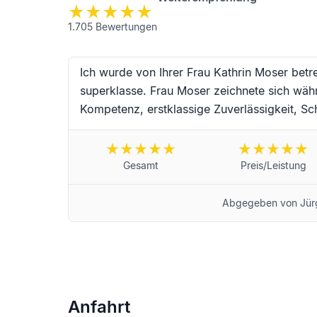
1.705
Bewertungen
Ich wurde von Ihrer Frau Kathrin Moser betr
superklasse. Frau Moser zeichnete sich wäh
Kompetenz, erstklassige Zuverlässigkeit, Sch
Einfühlungsvermögen aus. Vielen Dank an Fr
Begleitung während dieser schwierigen Trau
wünsche ich alles erdenklich Gute und werd
Gesamt
Preis/Leistung
Landau in der Pfalz von Jürgen Schneider
Abgegeben von
Jür
Anfahrt