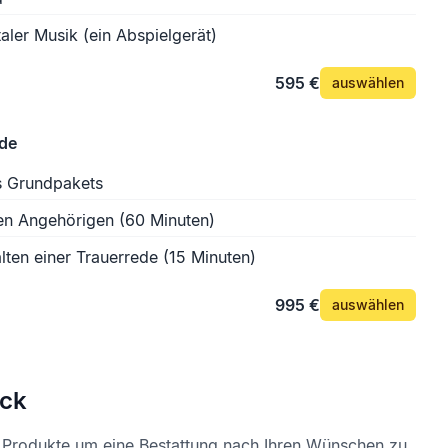
aler Musik (ein Abspielgerät)
595 €
auswählen
ede
s Grundpakets
en Angehörigen (60 Minuten)
lten einer Trauerrede (15 Minuten)
995 €
auswählen
ck
e Produkte um eine Bestattung nach Ihren Wünschen zu