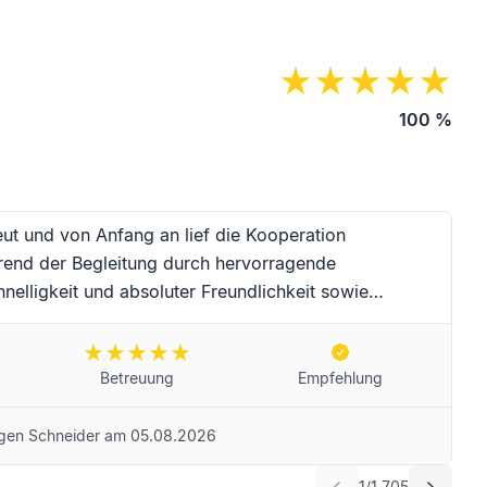
100
%
eut und von Anfang an lief die Kooperation
rend der Begleitung durch hervorragende
nelligkeit und absoluter Freundlichkeit sowie
au Moser und das Team für die erstklassige
er-Zeit. Für Frau Moser und das Unternehmen
e Sie selbstredend weiterempfehlen! Beste Grüße aus
Betreuung
Empfehlung
gen Schneider
am
05.08.2026
1
/
1.705