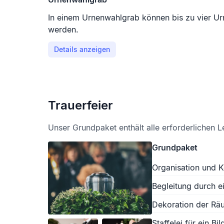
In einem Urnenwahlgrab können bis zu vier Ur
werden.
Details anzeigen
Trauerfeier
Unser Grundpaket enthält alle erforderlichen L
Grundpaket
Organisation und K
Begleitung durch e
Dekoration der Räu
Staffelei für ein Bil