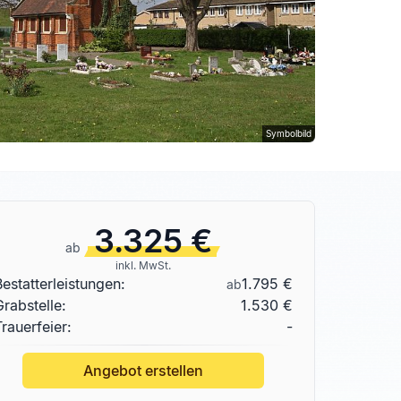
Symbolbild
3.325 €
ab
inkl. MwSt.
Bestatterleistungen:
1.795 €
ab
Grabstelle
:
1.530 €
Trauerfeier:
-
Angebot erstellen