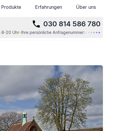
Produkte
Produkte
Erfahrungen
Erfahrungen
Über uns
Über uns
030 814 586 780
•
•
•
•
•
•
 8-20 Uhr
•
Ihre
persönliche
Anfragenummer: