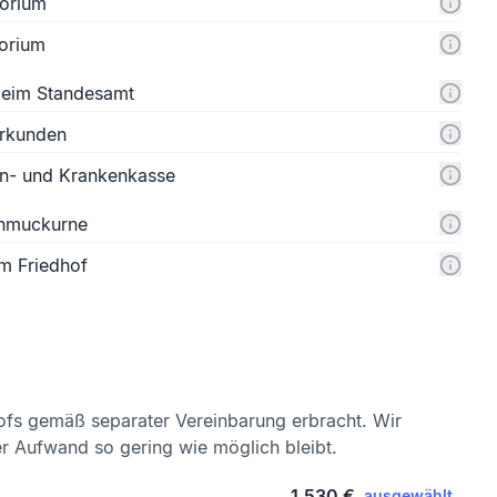
orium
orium
 beim Standesamt
urkunden
n- und Krankenkasse
chmuckurne
m Friedhof
ofs gemäß separater Vereinbarung erbracht. Wir
er Aufwand so gering wie möglich bleibt.
1.530 €
ausgewählt