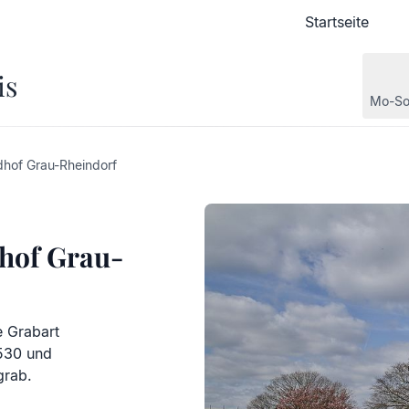
Startseite
Startseite
is
Mo-So
dhof Grau-Rheindorf
dhof Grau-
e Grabart
.530 und
grab.