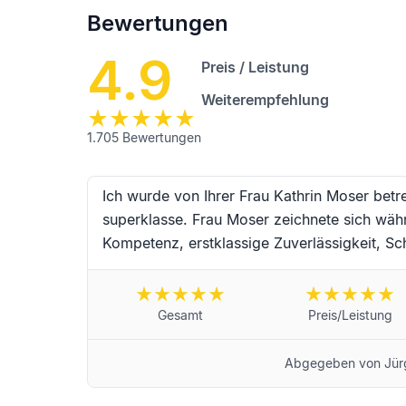
Bewertungen
4.9
Preis / Leistung
Weiterempfehlung
1.705
Bewertungen
Ich wurde von Ihrer Frau Kathrin Moser betr
superklasse. Frau Moser zeichnete sich wäh
Kompetenz, erstklassige Zuverlässigkeit, Sch
Einfühlungsvermögen aus. Vielen Dank an Fr
Begleitung während dieser schwierigen Trau
wünsche ich alles erdenklich Gute und werd
Gesamt
Preis/Leistung
Landau in der Pfalz von Jürgen Schneider
Abgegeben von
Jür