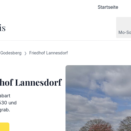
Startseite
Startseite
is
Mo-So
 Godesberg
Friedhof Lannesdorf
dhof Lannesdorf
abart
.530 und
grab.