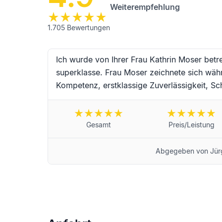
Weiterempfehlung
1.705
Bewertungen
Ich wurde von Ihrer Frau Kathrin Moser betr
superklasse. Frau Moser zeichnete sich wäh
Kompetenz, erstklassige Zuverlässigkeit, Sch
Einfühlungsvermögen aus. Vielen Dank an Fr
Begleitung während dieser schwierigen Trau
wünsche ich alles erdenklich Gute und werd
Gesamt
Preis/Leistung
Landau in der Pfalz von Jürgen Schneider
Abgegeben von
Jür