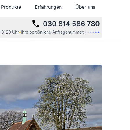
Produkte
Produkte
Erfahrungen
Erfahrungen
Über uns
Über uns
030 814 586 780
•
•
•
•
•
•
 8-20 Uhr
•
Ihre
persönliche
Anfragenummer: