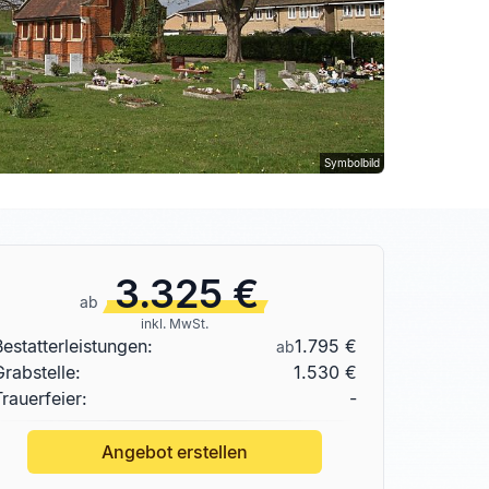
Symbolbild
3.325 €
ab
inkl. MwSt.
Bestatterleistungen:
1.795 €
ab
Grabstelle
:
1.530 €
Trauerfeier:
-
Angebot erstellen