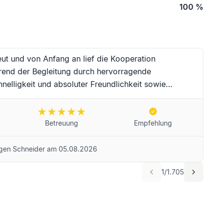
100
%
eut und von Anfang an lief die Kooperation
rend der Begleitung durch hervorragende
nelligkeit und absoluter Freundlichkeit sowie
au Moser und das Team für die erstklassige
er-Zeit. Für Frau Moser und das Unternehmen
e Sie selbstredend weiterempfehlen! Beste Grüße aus
Betreuung
Empfehlung
gen Schneider
am
05.08.2026
1
/
1.705