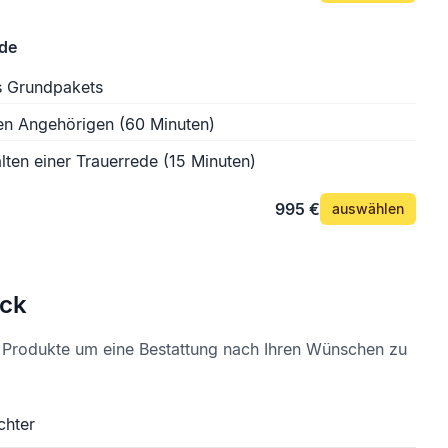
ede
s Grundpakets
en Angehörigen (60 Minuten)
lten einer Trauerrede (15 Minuten)
995 €
auswählen
ck
e Produkte um eine Bestattung nach Ihren Wünschen zu
chter