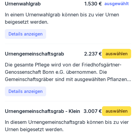
Urnenwahlgrab
1.530 €
ausgewählt
In einem Urnenwahlgrab können bis zu vier Urnen
beigesetzt werden.
Details anzeigen
Urnengemeinschaftsgrab
2.237 €
auswählen
Die gesamte Pflege wird von der Friedhofsgärtner-
Genossenschaft Bonn e.G. übernommen. Die
Gemeinschaftsgräber sind mit ausgewählten Pflanzen
angelegt und werden dreimal jährlich mit wechselnden,
Details anzeigen
blühenden Pflanzen bepflanzt. Ein Grabstein trägt die
Namen der Verstorbenen. Im vorderen Bereich gibt es
eine Ablagefläche für Blumenschmuck und Kerzen.
Urnengemeinschaftsgrab - Klein
3.007 €
auswählen
Die Sicherheit der Leistungserbringung wird durch
In diesem Urnengemeinschaftsgrab können bis zu vier
einen Dauergrabpflegevertrag abgesichert.
Urnen beigesetzt werden.