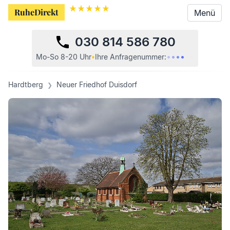
RuheDirekt
RuheDirekt
Menü
Menü
030 814 586 780
•
•
•
•
•
•
Mo-So 8-20 Uhr
•
Ihre
Anfragenummer:
Hardtberg
Neuer Friedhof Duisdorf