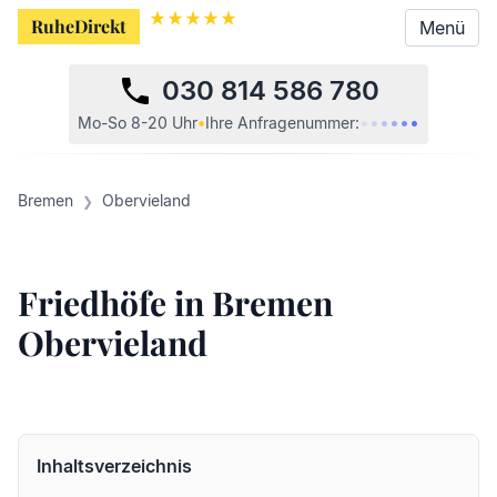
RuheDirekt
Menü
030 814 586 780
•
•
•
•
•
•
Mo-So 8-20 Uhr
•
Ihre
Anfragenummer:
Bremen
Obervieland
Friedhöfe in Bremen
Obervieland
Inhaltsverzeichnis