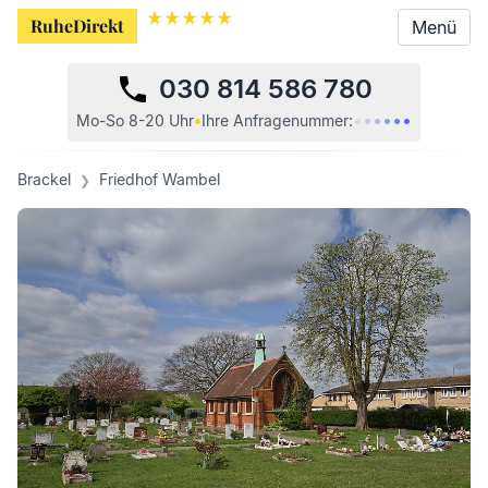
RuheDirekt
RuheDirekt
Menü
Menü
030 814 586 780
•
•
•
•
•
•
Mo-So 8-20 Uhr
•
Ihre
Anfragenummer:
Brackel
Friedhof Wambel