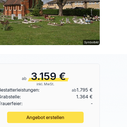
Symbolbild
3.159 €
ab
inkl. MwSt.
Bestatterleistungen:
1.795 €
ab
Grabstelle
:
1.364 €
Trauerfeier:
-
Angebot erstellen