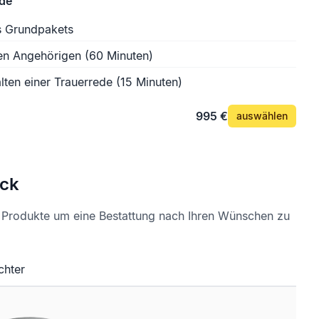
ede
s Grundpakets
en Angehörigen (60 Minuten)
lten einer Trauerrede (15 Minuten)
995 €
auswählen
ck
e Produkte um eine Bestattung nach Ihren Wünschen zu
chter