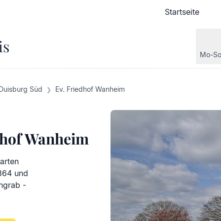
Startseite
Startseite
is
Mo-So
Duisburg Süd
Ev. Friedhof Wanheim
dhof Wanheim
arten
.364 und
ngrab -