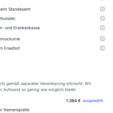
 beim Standesamt
urkunden
n- und Krankenkasse
chmuckurne
m Friedhof
ofs gemäß separater Vereinbarung erbracht. Wir
er Aufwand so gering wie möglich bleibt.
1.364 €
ausgewählt
er Namensplatte