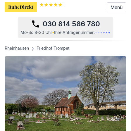
RuheDirekt
RuheDirekt
Menü
Menü
030 814 586 780
•
•
•
•
•
•
Mo-So 8-20 Uhr
•
Ihre
Anfragenummer:
Rheinhausen
Friedhof Trompet