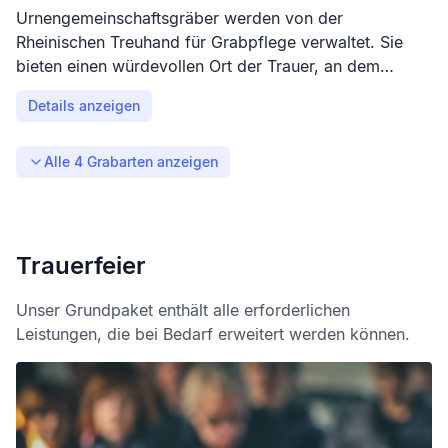
Urnengemeinschaftsgräber werden von der
Rheinischen Treuhand für Grabpflege verwaltet. Sie
bieten einen würdevollen Ort der Trauer, an dem
Angehörige von der Grabpflege entbunden sind. Ein
Details anzeigen
handwerklich gestalteter Grabstein trägt die Namen
der Verstorbenen, und auf Ablageflächen können
Blumenschmuck und Kerzen zur Erinnerung abgelegt
Alle
4
Grabarten anzeigen
werden.
Trauerfeier
Unser Grundpaket enthält alle erforderlichen
Leistungen, die bei Bedarf erweitert werden können.