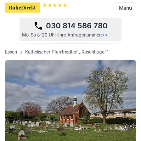
RuheDirekt
RuheDirekt
Menü
Menü
030 814 586 780
•
•
•
•
•
•
Mo-So 8-20 Uhr
•
Ihre
Anfragenummer:
Essen
Katholischer Pfarrfriedhof ,,Rosenhügel''