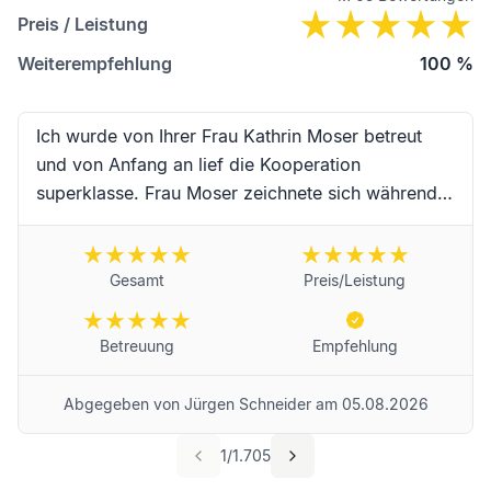
Preis / Leistung
Weiterempfehlung
100
%
Ich wurde von Ihrer Frau Kathrin Moser betreut
und von Anfang an lief die Kooperation
superklasse. Frau Moser zeichnete sich während
der Begleitung durch hervorragende Kompetenz,
erstklassige Zuverlässigkeit, Schnelligkeit und
absoluter Freundlichkeit sowie
Gesamt
Preis/Leistung
Einfühlungsvermögen aus. Vielen Dank an Frau
Moser und das Team für die erstklassige
Betreuung
Empfehlung
Begleitung während dieser schwierigen Trauer-
Zeit. Für Frau Moser und das Unternehmen
Abgegeben von
Jürgen Schneider
am
05.08.2026
wünsche ich alles erdenklich Gute und werde Sie
selbstredend weiterempfehlen! Beste Grüße aus
1
/
1.705
Landau in der Pfalz von Jürgen Schneider