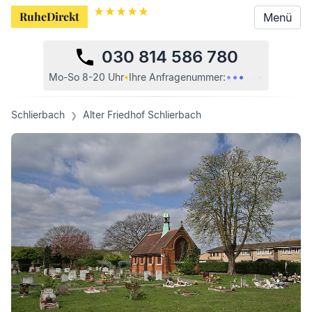
RuheDirekt
RuheDirekt
Menü
Menü
030 814 586 780
•
•
•
•
•
•
Mo-So 8-20 Uhr
•
Ihre
Anfragenummer:
Schlierbach
Alter Friedhof Schlierbach