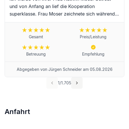
und von Anfang an lief die Kooperation
superklasse. Frau Moser zeichnete sich während
der Begleitung durch hervorragende Kompetenz,
erstklassige Zuverlässigkeit, Schnelligkeit und
absoluter Freundlichkeit sowie
Gesamt
Preis/Leistung
Einfühlungsvermögen aus. Vielen Dank an Frau
Moser und das Team für die erstklassige
Betreuung
Empfehlung
Begleitung während dieser schwierigen Trauer-
Zeit. Für Frau Moser und das Unternehmen
Abgegeben von
Jürgen Schneider
am
05.08.2026
wünsche ich alles erdenklich Gute und werde Sie
selbstredend weiterempfehlen! Beste Grüße aus
1
/
1.705
Landau in der Pfalz von Jürgen Schneider
Anfahrt