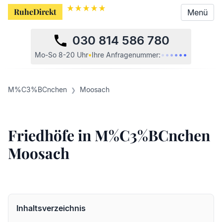
RuheDirekt
Menü
030 814 586 780
•
•
•
•
•
•
Mo-So 8-20 Uhr
•
Ihre
Anfragenummer:
M%C3%BCnchen
Moosach
Friedhöfe in M%C3%BCnchen
Moosach
Inhaltsverzeichnis