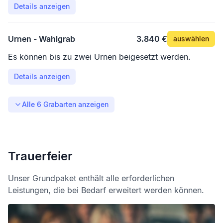
Details anzeigen
und Gedenken. Es handelt sich um eine
Wahlgemeinschaftsgrabstätte, welche von der
Friedhofsverwaltung gepflegt wird. Jede Urnennische
Urnen - Wahlgrab
3.840 €
auswählen
wird mit einer Abschlussplatte / Gedenktafel
Es können bis zu zwei Urnen beigesetzt werden.
verschlossen, auf dieser wird der Vor- und Nachname
und das Geburts- und Sterbedatum der Verstorbenen
Details anzeigen
Person erfasst.
Alle
6
Grabarten anzeigen
Trauerfeier
Unser Grundpaket enthält alle erforderlichen
Leistungen, die bei Bedarf erweitert werden können.