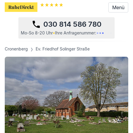
RuheDirekt
RuheDirekt
Menü
Menü
030 814 586 780
•
•
•
•
•
•
Mo-So 8-20 Uhr
•
Ihre
Anfragenummer:
Cronenberg
Ev. Friedhof Solinger Straße