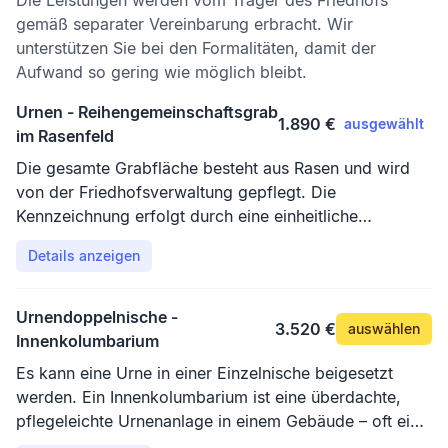
Die Leistungen werden vom Träger des Friedhofs
gemäß separater Vereinbarung erbracht. Wir
unterstützen Sie bei den Formalitäten, damit der
Aufwand so gering wie möglich bleibt.
Urnen - Reihengemeinschaftsgrab
1.890 €
ausgewählt
im Rasenfeld
Die gesamte Grabfläche besteht aus Rasen und wird
von der Friedhofsverwaltung gepflegt. Die
Kennzeichnung erfolgt durch eine einheitliche
Grabplatte oder eine Gemeinschaftsstele, mit Inschrift
Details anzeigen
des Vor- und Nachnamen sowie Geburts- und
Sterbedatum der Verstorbenen. Grabschmuck darf nur
an dafür bestimmten Stellen abgelegt werden.
Urnendoppelnische -
3.520 €
auswählen
Innenkolumbarium
Es kann eine Urne in einer Einzelnische beigesetzt
werden. Ein Innenkolumbarium ist eine überdachte,
pflegeleichte Urnenanlage in einem Gebäude – oft eine
Kapelle – mit zahlreichen Kammern für Bestattungen