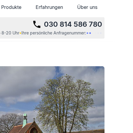
Produkte
Produkte
Erfahrungen
Erfahrungen
Über uns
Über uns
030 814 586 780
•
•
•
•
•
•
 8-20 Uhr
•
Ihre
persönliche
Anfragenummer: