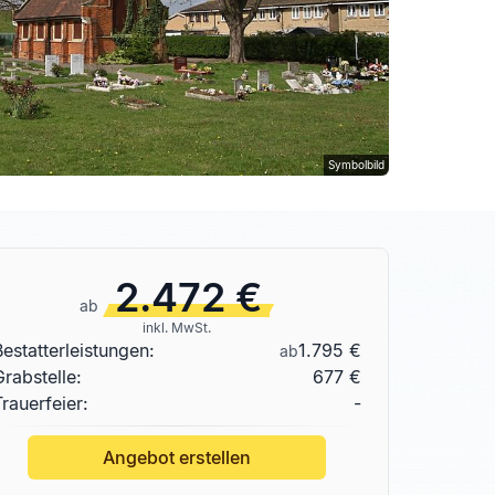
Symbolbild
2.472 €
ab
inkl. MwSt.
Bestatterleistungen:
1.795 €
ab
Grabstelle
:
677 €
Trauerfeier:
-
Angebot erstellen