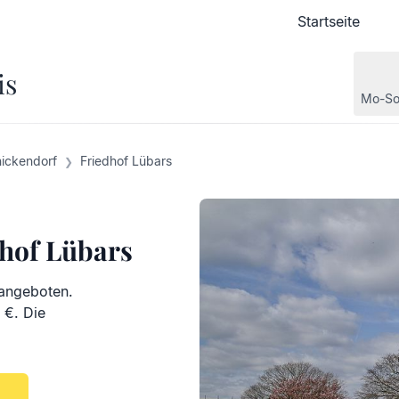
Startseite
Startseite
is
Mo-So
nickendorf
Friedhof Lübars
dhof Lübars
 angeboten.
 €. Die