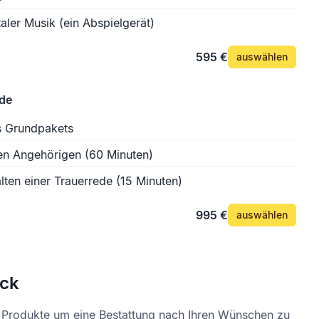
aler Musik (ein Abspielgerät)
595 €
auswählen
ede
s Grundpakets
en Angehörigen (60 Minuten)
lten einer Trauerrede (15 Minuten)
995 €
auswählen
ck
e Produkte um eine Bestattung nach Ihren Wünschen zu