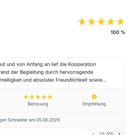
100
%
eut und von Anfang an lief die Kooperation
rend der Begleitung durch hervorragende
nelligkeit und absoluter Freundlichkeit sowie
au Moser und das Team für die erstklassige
er-Zeit. Für Frau Moser und das Unternehmen
e Sie selbstredend weiterempfehlen! Beste Grüße aus
Betreuung
Empfehlung
gen Schneider
am
05.08.2026
1
/
1.705