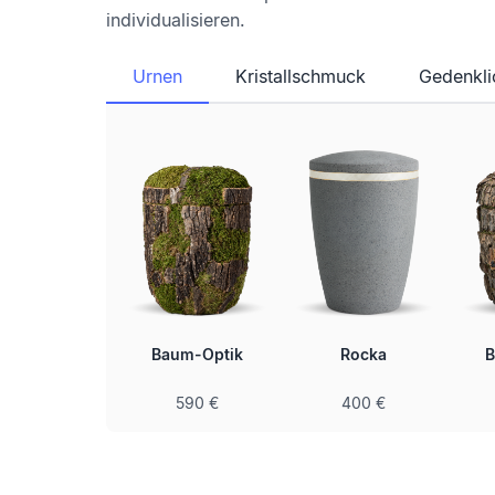
individualisieren.
Urnen
Kristallschmuck
Gedenkli
lichte Urne
Baum-Optik
Rocka
B
inklusive
590 €
400 €