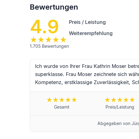
Bewertungen
4.9
Preis / Leistung
Weiterempfehlung
1.705
Bewertungen
Ich wurde von Ihrer Frau Kathrin Moser betr
superklasse. Frau Moser zeichnete sich wäh
Kompetenz, erstklassige Zuverlässigkeit, Sch
Einfühlungsvermögen aus. Vielen Dank an Fr
Begleitung während dieser schwierigen Trau
wünsche ich alles erdenklich Gute und werd
Gesamt
Preis/Leistung
Landau in der Pfalz von Jürgen Schneider
Abgegeben von
Jür