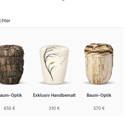
chter
aum-Optik
Exklusiv Handbemalt
Baum-Optik
Ele
655 €
310 €
570 €