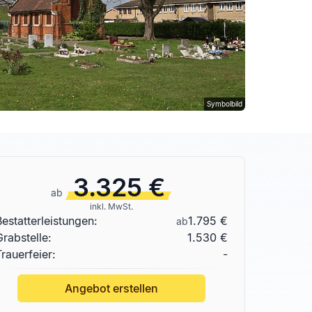
Symbolbild
3.325 €
ab
inkl. MwSt.
Bestatterleistungen:
1.795 €
ab
Grabstelle
:
1.530 €
Trauerfeier:
-
Angebot erstellen