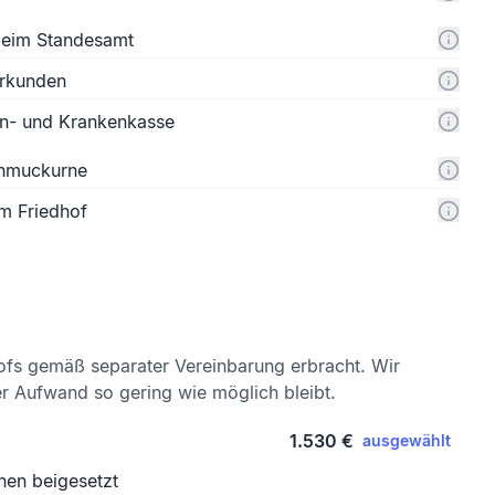
 beim Standesamt
urkunden
n- und Krankenkasse
chmuckurne
m Friedhof
ofs gemäß separater Vereinbarung erbracht. Wir
er Aufwand so gering wie möglich bleibt.
1.530 €
ausgewählt
nen beigesetzt