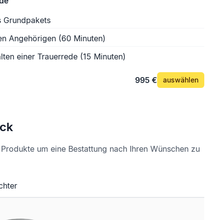
ede
s Grundpakets
en Angehörigen (60 Minuten)
lten einer Trauerrede (15 Minuten)
995 €
auswählen
ck
e Produkte um eine Bestattung nach Ihren Wünschen zu
chter