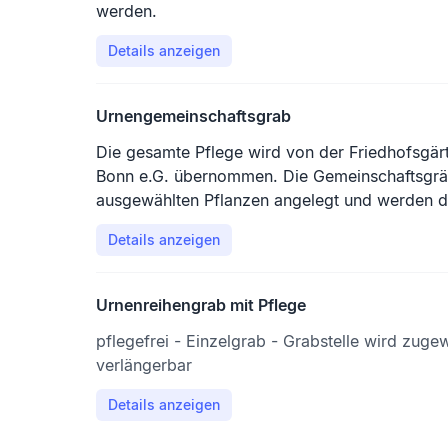
werden.
Details anzeigen
Urnengemeinschaftsgrab
Die gesamte Pflege wird von der Friedhofsgär
Bonn e.G. übernommen. Die Gemeinschaftsgräb
ausgewählten Pflanzen angelegt und werden dr
wechselnden, blühenden Pflanzen bepflanzt. Ei
Details anzeigen
Namen der Verstorbenen. Im vorderen Bereich 
Ablagefläche für Blumenschmuck und Kerzen.
Die Sicherheit der Leistungserbringung wird d
Urnenreihengrab mit Pflege
Dauergrabpflegevertrag abgesichert.
pflegefrei - Einzelgrab - Grabstelle wird zugew
verlängerbar
Details anzeigen