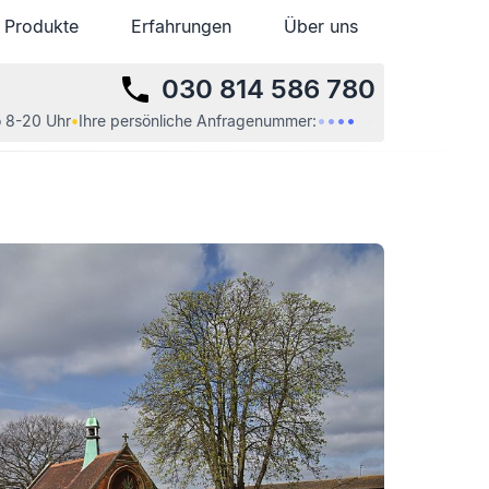
Produkte
Produkte
Erfahrungen
Erfahrungen
Über uns
Über uns
030 814 586 780
•
•
•
•
•
•
 8-20 Uhr
•
Ihre
persönliche
Anfragenummer: