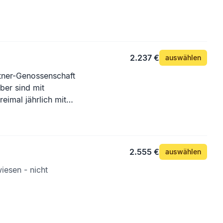
2.237 €
auswählen
tner-Genossenschaft
er sind mit
eimal jährlich mit
n Grabstein trägt die
gibt es eine
urch einen
2.555 €
auswählen
iesen - nicht