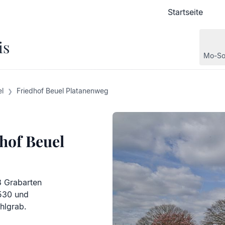
Startseite
Startseite
is
Mo-So
l
Friedhof Beuel Platanenweg
hof Beuel
3 Grabarten
.530 und
hlgrab.