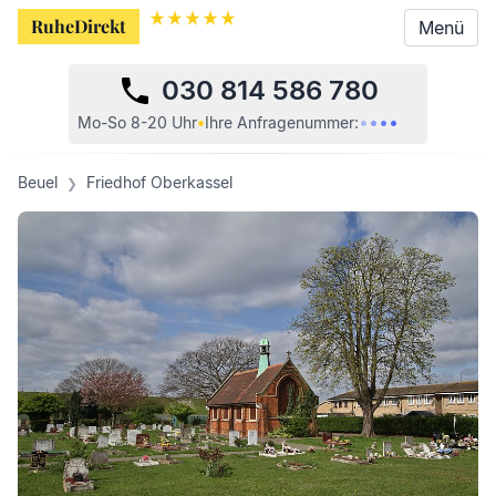
RuheDirekt
RuheDirekt
Menü
Menü
030 814 586 780
•
•
•
•
•
•
Mo-So 8-20 Uhr
•
Ihre
Anfragenummer:
Beuel
Friedhof Oberkassel