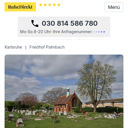
RuheDirekt
RuheDirekt
Menü
Menü
030 814 586 780
•
•
•
•
•
•
Mo-So 8-20 Uhr
•
Ihre
Anfragenummer:
Karlsruhe
Friedhof Palmbach