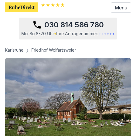
RuheDirekt
RuheDirekt
Menü
Menü
030 814 586 780
•
•
•
•
•
•
Mo-So 8-20 Uhr
•
Ihre
Anfragenummer:
Karlsruhe
Friedhof Wolfartsweier