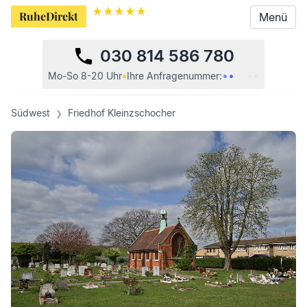
RuheDirekt
RuheDirekt
Menü
Menü
030 814 586 780
•
•
•
•
•
•
Mo-So 8-20 Uhr
•
Ihre
Anfragenummer:
Südwest
Friedhof Kleinzschocher