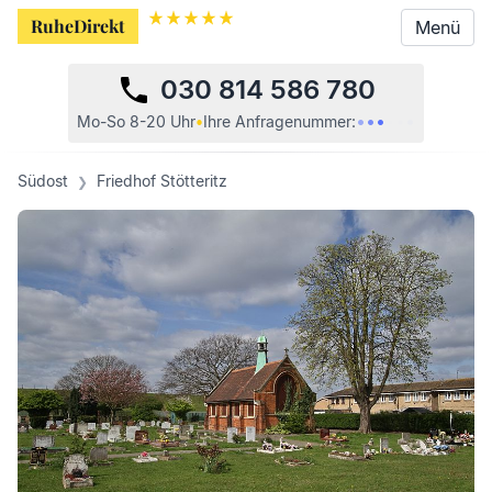
RuheDirekt
RuheDirekt
Menü
Menü
030 814 586 780
•
•
•
•
•
•
Mo-So 8-20 Uhr
•
Ihre
Anfragenummer:
Südost
Friedhof Stötteritz