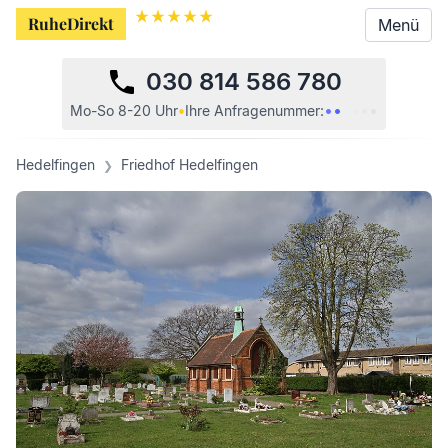
RuheDirekt
RuheDirekt
Menü
Menü
030 814 586 780
•
•
•
•
•
•
Mo-So 8-20 Uhr
•
Ihre
Anfragenummer:
Hedelfingen
Friedhof Hedelfingen