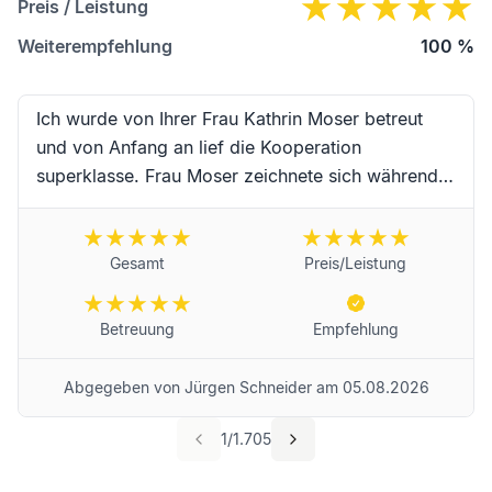
Preis / Leistung
Weiterempfehlung
100
%
Ich wurde von Ihrer Frau Kathrin Moser betreut
und von Anfang an lief die Kooperation
superklasse. Frau Moser zeichnete sich während
der Begleitung durch hervorragende Kompetenz,
erstklassige Zuverlässigkeit, Schnelligkeit und
absoluter Freundlichkeit sowie
Gesamt
Preis/Leistung
Einfühlungsvermögen aus. Vielen Dank an Frau
Moser und das Team für die erstklassige
Betreuung
Empfehlung
Begleitung während dieser schwierigen Trauer-
Zeit. Für Frau Moser und das Unternehmen
Abgegeben von
Jürgen Schneider
am
05.08.2026
wünsche ich alles erdenklich Gute und werde Sie
selbstredend weiterempfehlen! Beste Grüße aus
1
/
1.705
Landau in der Pfalz von Jürgen Schneider