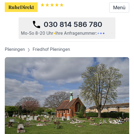
RuheDirekt
RuheDirekt
Menü
Menü
030 814 586 780
•
•
•
•
•
•
Mo-So 8-20 Uhr
•
Ihre
Anfragenummer:
Plieningen
Friedhof Plieningen