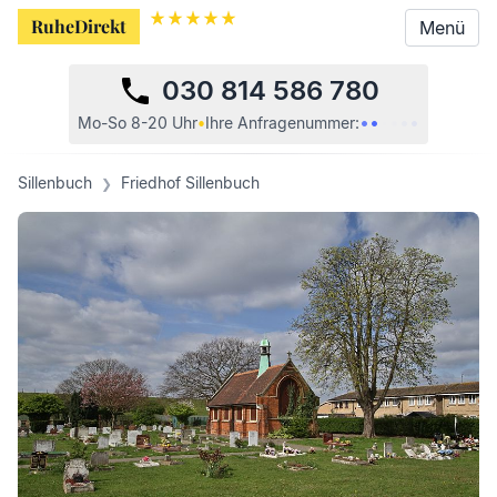
RuheDirekt
RuheDirekt
Menü
Menü
030 814 586 780
•
•
•
•
•
•
Mo-So 8-20 Uhr
•
Ihre
Anfragenummer:
Sillenbuch
Friedhof Sillenbuch