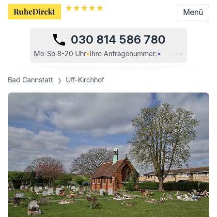
RuheDirekt
RuheDirekt
Menü
Menü
030 814 586 780
•
•
•
•
•
•
Mo-So 8-20 Uhr
•
Ihre
Anfragenummer:
Bad Cannstatt
Uff-Kirchhof