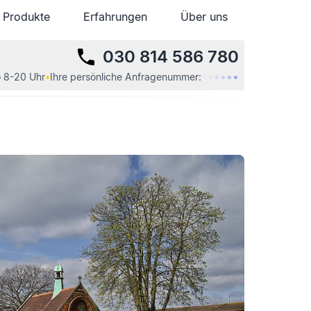
Produkte
Produkte
Erfahrungen
Erfahrungen
Über uns
Über uns
030 814 586 780
•
•
•
•
•
•
 8-20 Uhr
•
Ihre
persönliche
Anfragenummer: