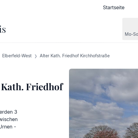
Startseite
Startseite
is
Mo-So
Elberfeld-West
Alter Kath. Friedhof Kirchhofstraße
 Kath. Friedhof
werden 3
zwischen
Urnen -