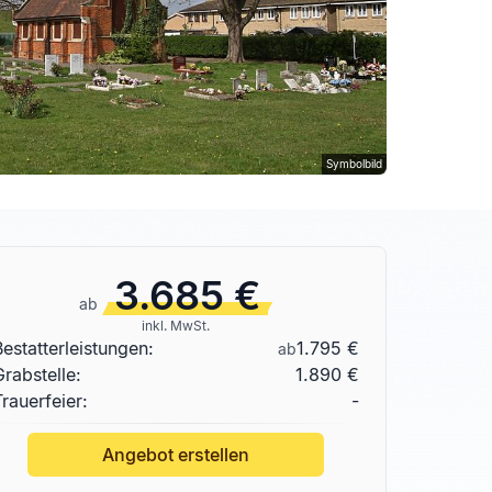
Symbolbild
3.685 €
ab
inkl. MwSt.
Bestatterleistungen:
1.795 €
ab
Grabstelle
:
1.890 €
Trauerfeier:
-
Angebot erstellen