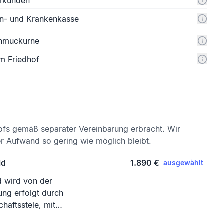
urkunden
n- und Krankenkasse
chmuckurne
m Friedhof
ofs gemäß separater Vereinbarung erbracht. Wir
er Aufwand so gering wie möglich bleibt.
ld
1.890 €
ausgewählt
d wird von der
ung erfolgt durch
haftsstele, mit
rts- und Sterbedatum