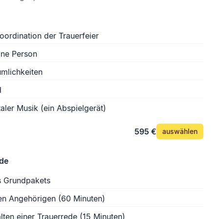
oordination der Trauerfeier
ine Person
mlichkeiten
d
aler Musik (ein Abspielgerät)
595 €
auswählen
ede
s Grundpakets
en Angehörigen (60 Minuten)
lten einer Trauerrede (15 Minuten)