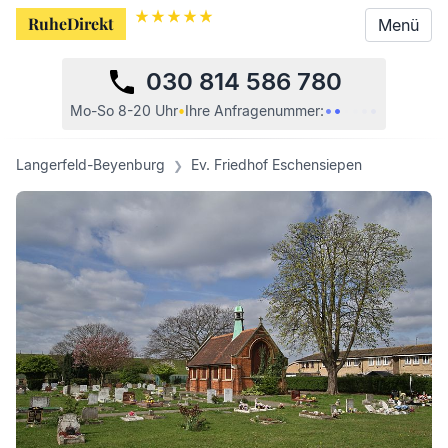
RuheDirekt
RuheDirekt
Menü
Menü
030 814 586 780
•
•
•
•
•
•
Mo-So 8-20 Uhr
•
Ihre
Anfragenummer:
Langerfeld-Beyenburg
Ev. Friedhof Eschensiepen