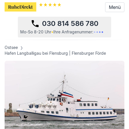
RuheDirekt
RuheDirekt
Menü
Menü
030 814 586 780
•
•
•
•
•
•
Mo-So 8-20 Uhr
•
Ihre
Anfragenummer:
Ostsee
Hafen Langballigau bei Flensburg | Flensburger Förde