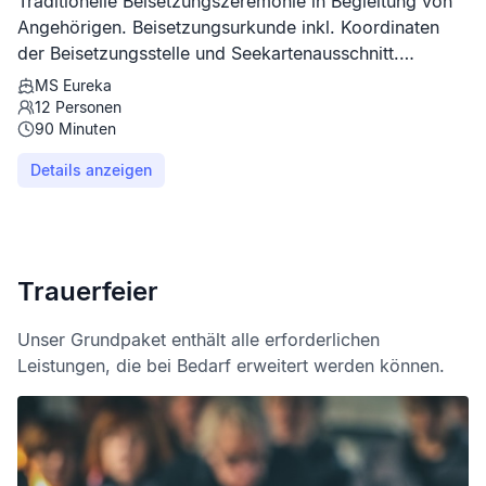
Traditionelle Beisetzungszeremonie in Begleitung von
Angehörigen. Beisetzungsurkunde inkl. Koordinaten
der Beisetzungsstelle und Seekartenausschnitt.
Hafengebühren bereits enthalten.
MS Eureka
12
Personen
90
Minuten
Details anzeigen
Trauerfeier
Unser Grundpaket enthält alle erforderlichen
Leistungen, die bei Bedarf erweitert werden können.