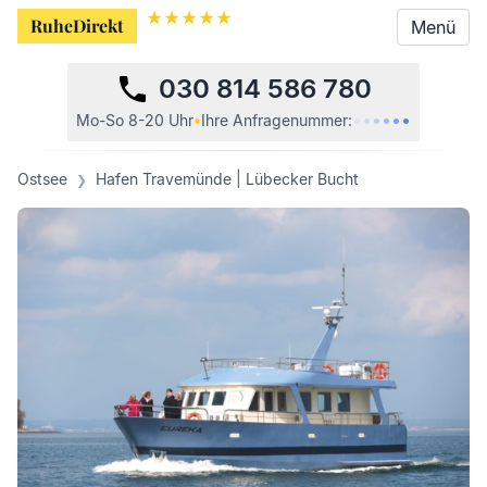
RuheDirekt
RuheDirekt
Menü
Menü
030 814 586 780
•
•
•
•
•
•
Mo-So 8-20 Uhr
•
Ihre
Anfragenummer:
Ostsee
Hafen Travemünde | Lübecker Bucht