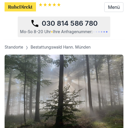
RuheDirekt
RuheDirekt
Menü
Menü
030 814 586 780
•
•
•
•
•
•
Mo-So 8-20 Uhr
•
Ihre
Anfragenummer:
Standorte
Bestattungswald Hann. Münden