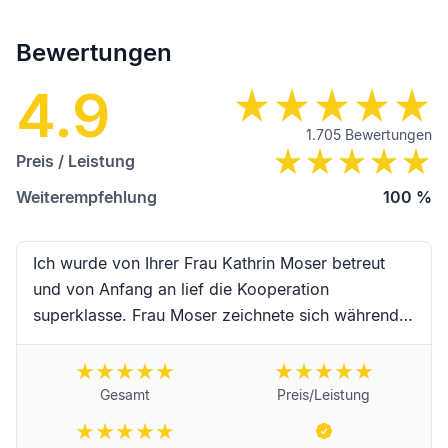
Bewertungen
4.9
1.705
Bewertungen
Preis / Leistung
Weiterempfehlung
100
%
Ich wurde von Ihrer Frau Kathrin Moser betreut
und von Anfang an lief die Kooperation
superklasse. Frau Moser zeichnete sich während
der Begleitung durch hervorragende Kompetenz,
erstklassige Zuverlässigkeit, Schnelligkeit und
absoluter Freundlichkeit sowie
Gesamt
Preis/Leistung
Einfühlungsvermögen aus. Vielen Dank an Frau
Moser und das Team für die erstklassige