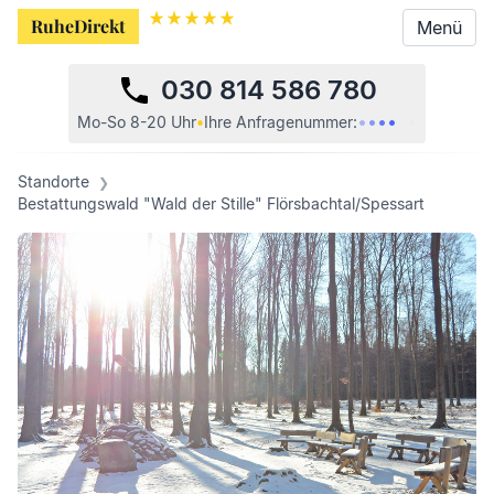
RuheDirekt
RuheDirekt
Menü
Menü
030 814 586 780
•
•
•
•
•
•
Mo-So 8-20 Uhr
•
Ihre
Anfragenummer:
Standorte
Bestattungswald "Wald der Stille" Flörsbachtal/Spessart