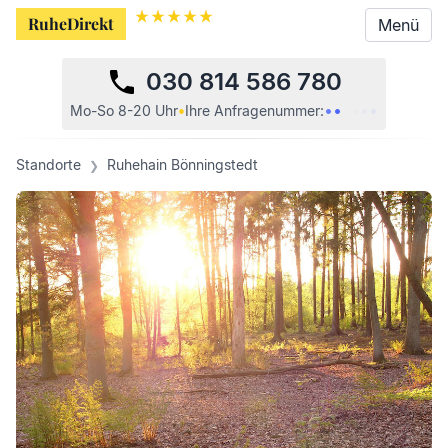
RuheDirekt
RuheDirekt
Menü
Menü
030 814 586 780
•
•
•
•
•
•
Mo-So 8-20 Uhr
•
Ihre
Anfragenummer:
Standorte
Ruhehain Bönningstedt