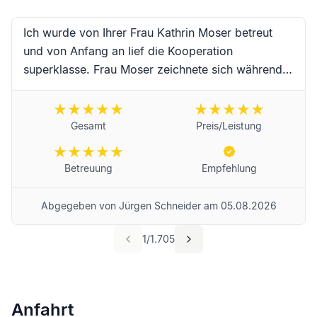
Ich wurde von Ihrer Frau Kathrin Moser betreut
und von Anfang an lief die Kooperation
superklasse. Frau Moser zeichnete sich während
der Begleitung durch hervorragende Kompetenz,
erstklassige Zuverlässigkeit, Schnelligkeit und
absoluter Freundlichkeit sowie
Gesamt
Preis/Leistung
Einfühlungsvermögen aus. Vielen Dank an Frau
Moser und das Team für die erstklassige
Betreuung
Empfehlung
Begleitung während dieser schwierigen Trauer-
Zeit. Für Frau Moser und das Unternehmen
Abgegeben von
Jürgen Schneider
am
05.08.2026
wünsche ich alles erdenklich Gute und werde Sie
selbstredend weiterempfehlen! Beste Grüße aus
1
/
1.705
Landau in der Pfalz von Jürgen Schneider
Anfahrt