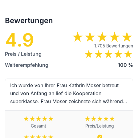
Bewertungen
4.9
1.705
Bewertungen
Preis / Leistung
Weiterempfehlung
100
%
Ich wurde von Ihrer Frau Kathrin Moser betreut
und von Anfang an lief die Kooperation
superklasse. Frau Moser zeichnete sich während
der Begleitung durch hervorragende Kompetenz,
erstklassige Zuverlässigkeit, Schnelligkeit und
absoluter Freundlichkeit sowie
Gesamt
Preis/Leistung
Einfühlungsvermögen aus. Vielen Dank an Frau