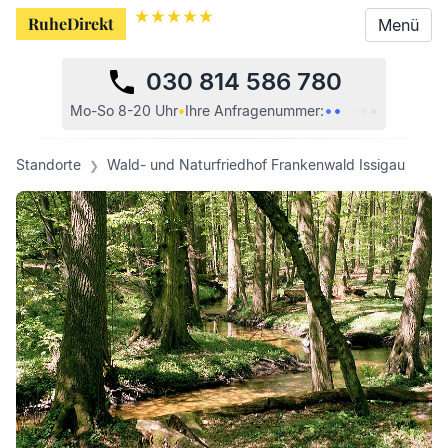
RuheDirekt
RuheDirekt
Menü
Menü
030 814 586 780
•
•
•
•
•
•
Mo-So 8-20 Uhr
•
Ihre
Anfragenummer:
Standorte
Wald- und Naturfriedhof Frankenwald Issigau