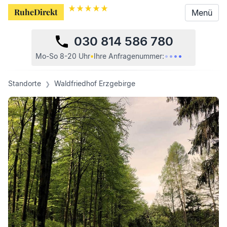
RuheDirekt
RuheDirekt
Menü
Menü
030 814 586 780
•
•
•
•
•
•
Mo-So 8-20 Uhr
•
Ihre
Anfragenummer:
Standorte
Waldfriedhof Erzgebirge