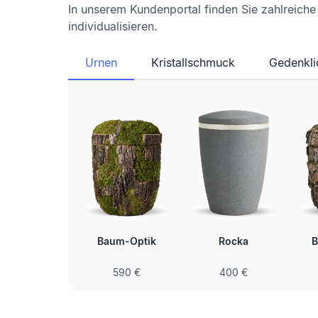
In unserem Kundenportal finden Sie zahlreich
individualisieren.
Urnen
Kristallschmuck
Gedenkli
lichte Urne
Baum-Optik
Rocka
B
inklusive
590 €
400 €