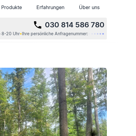
Produkte
Produkte
Erfahrungen
Erfahrungen
Über uns
Über uns
030 814 586 780
•
•
•
•
•
•
 8-20 Uhr
•
Ihre
persönliche
Anfragenummer: