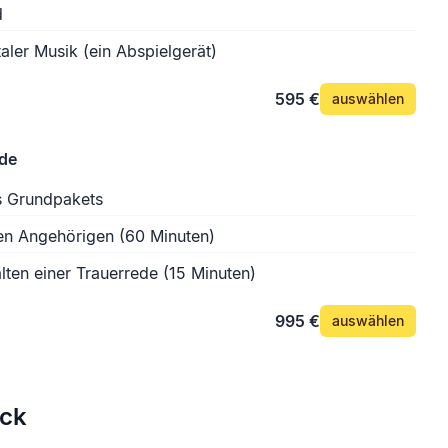
d
aler Musik (ein Abspielgerät)
595 €
auswählen
ede
s Grundpakets
en Angehörigen (60 Minuten)
lten einer Trauerrede (15 Minuten)
995 €
auswählen
ck