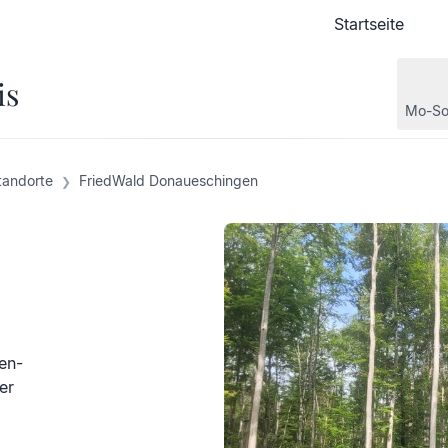
Startseite
Startseite
is
Mo-So
tandorte
FriedWald Donaueschingen
en-
er