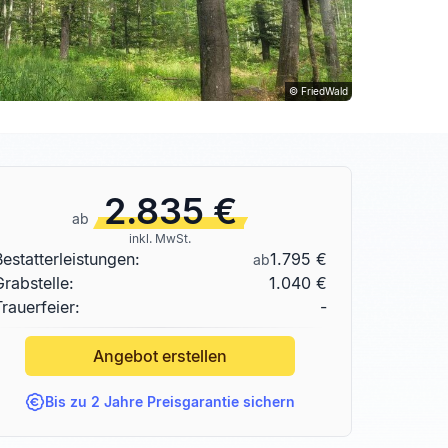
© FriedWald
2.835 €
ab
inkl. MwSt.
Bestatterleistungen:
1.795 €
ab
Grabstelle
:
1.040 €
Trauerfeier:
-
Angebot erstellen
Bis zu 2 Jahre Preisgarantie sichern