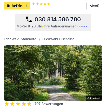
RuheDirekt
RuheDirekt
Menü
Menü
030 814 586 780
•
•
•
•
•
•
Mo-So 8-20 Uhr
•
Ihre
Anfragenummer:
FriedWald-Standorte
FriedWald Elisenruhe
© FriedWald
1.707
Bewertungen