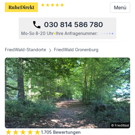
RuheDirekt
RuheDirekt
Menü
Menü
030 814 586 780
•
•
•
•
•
•
Mo-So 8-20 Uhr
•
Ihre
Anfragenummer:
FriedWald-Standorte
FriedWald Gronenburg
© FriedWald
1.705
Bewertungen