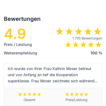
Bewertungen
4.9
1.705
Bewertungen
Preis / Leistung
Weiterempfehlung
100
%
Ich wurde von Ihrer Frau Kathrin Moser betreut
und von Anfang an lief die Kooperation
superklasse. Frau Moser zeichnete sich während
der Begleitung durch hervorragende Kompetenz,
erstklassige Zuverlässigkeit, Schnelligkeit und
absoluter Freundlichkeit sowie
Gesamt
Preis/Leistung
Einfühlungsvermögen aus. Vielen Dank an Frau