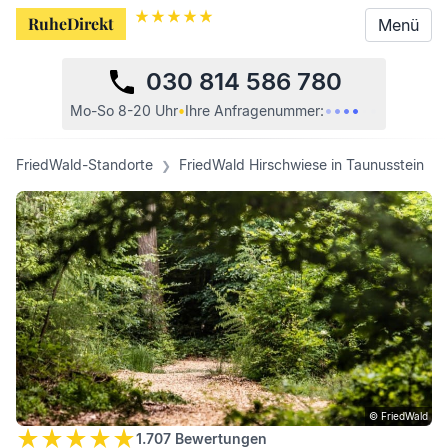
RuheDirekt
RuheDirekt
Menü
Menü
030 814 586 780
•
•
•
•
•
•
Mo-So 8-20 Uhr
•
Ihre
Anfragenummer:
FriedWald-Standorte
FriedWald Hirschwiese in Taunusstein
© FriedWald
1.707
Bewertungen