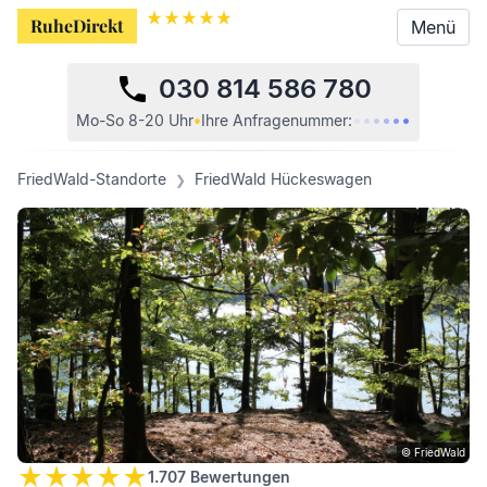
RuheDirekt
RuheDirekt
Menü
Menü
030 814 586 780
•
•
•
•
•
•
Mo-So 8-20 Uhr
•
Ihre
Anfragenummer:
FriedWald-Standorte
FriedWald Hückeswagen
© FriedWald
1.707
Bewertungen