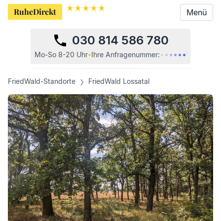
RuheDirekt
RuheDirekt
Menü
Menü
030 814 586 780
•
•
•
•
•
•
Mo-So 8-20 Uhr
•
Ihre
Anfragenummer:
FriedWald-Standorte
FriedWald Lossatal