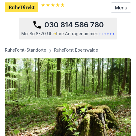
RuheDirekt
RuheDirekt
Menü
Menü
030 814 586 780
•
•
•
•
•
•
Mo-So 8-20 Uhr
•
Ihre
Anfragenummer:
RuheForst-Standorte
RuheForst Eberswalde