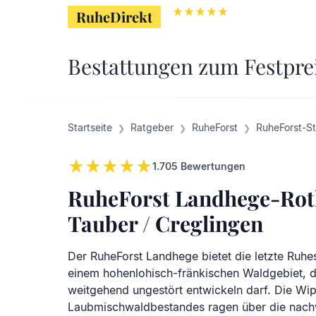
RuheDirekt
RuheDirekt
Bestattungen zum Festpre
Startseite
Ratgeber
RuheForst
RuheForst-S
1.705
Bewertungen
RuheForst Landhege-Rot
Tauber / Creglingen
Der RuheForst Landhege bietet die letzte Ruhes
einem hohenlohisch-fränkischen Waldgebiet, d
weitgehend ungestört entwickeln darf. Die Wip
Laubmischwaldbestandes ragen über die nac