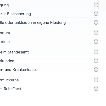
rgung
 zur Einäscherung
e oder ankleiden in eigene Kleidung
orium
orium
 beim Standesamt
urkunden
n- und Krankenkasse
chmuckurne
m RuheForst