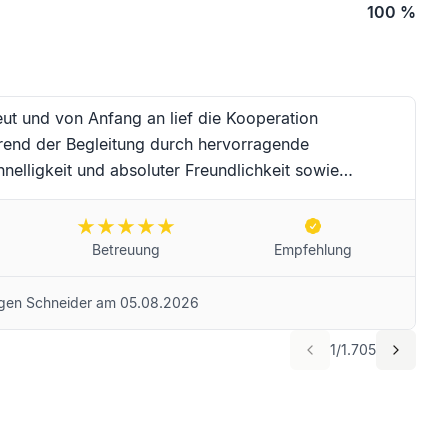
100
%
eut und von Anfang an lief die Kooperation
rend der Begleitung durch hervorragende
nelligkeit und absoluter Freundlichkeit sowie
au Moser und das Team für die erstklassige
er-Zeit. Für Frau Moser und das Unternehmen
e Sie selbstredend weiterempfehlen! Beste Grüße aus
Betreuung
Empfehlung
gen Schneider
am
05.08.2026
1
/
1.705