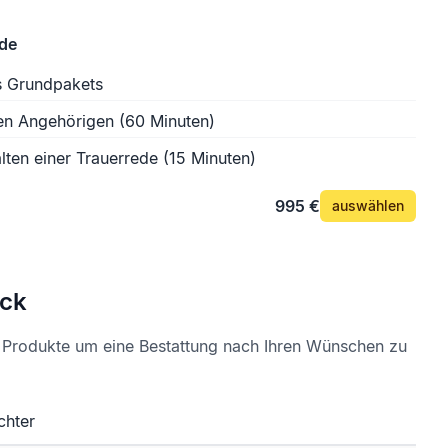
ede
s Grundpakets
en Angehörigen (60 Minuten)
lten einer Trauerrede (15 Minuten)
995 €
auswählen
ck
e Produkte um eine Bestattung nach Ihren Wünschen zu
chter