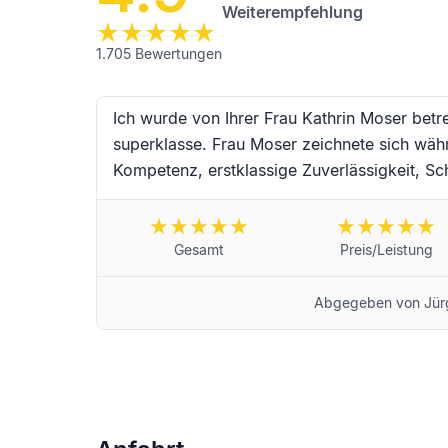
Weiterempfehlung
1.705
Bewertungen
Ich wurde von Ihrer Frau Kathrin Moser betr
superklasse. Frau Moser zeichnete sich wäh
Kompetenz, erstklassige Zuverlässigkeit, Sch
Einfühlungsvermögen aus. Vielen Dank an Fr
Begleitung während dieser schwierigen Trau
wünsche ich alles erdenklich Gute und werd
Gesamt
Preis/Leistung
Landau in der Pfalz von Jürgen Schneider
Abgegeben von
Jür