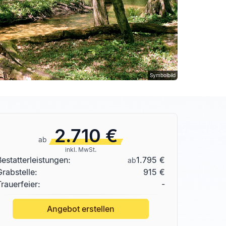
Symbolbild
2.710 €
ab
inkl. MwSt.
Bestatterleistungen:
1.795 €
ab
Grabstelle
:
915 €
Trauerfeier:
-
Angebot erstellen