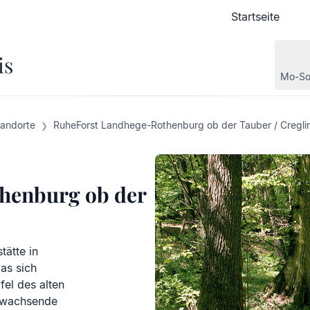
Startseite
Startseite
is
Mo-So
tandorte
RuheForst Landhege-Rothenburg ob der Tauber / Cregli
henburg ob der
tätte in
as sich
fel des alten
hwachsende