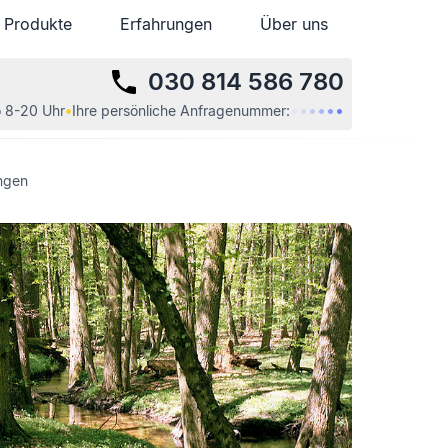
Produkte
Produkte
Erfahrungen
Erfahrungen
Über uns
Über uns
030 814 586 780
•
•
•
•
•
•
 8-20 Uhr
•
Ihre
persönliche
Anfragenummer:
ngen