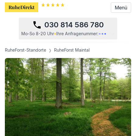
RuheDirekt
RuheDirekt
Menü
Menü
030 814 586 780
•
•
•
•
•
•
Mo-So 8-20 Uhr
•
Ihre
Anfragenummer:
RuheForst-Standorte
RuheForst Maintal