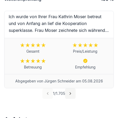
Ich wurde von Ihrer Frau Kathrin Moser betreut
und von Anfang an lief die Kooperation
superklasse. Frau Moser zeichnete sich während
der Begleitung durch hervorragende Kompetenz,
erstklassige Zuverlässigkeit, Schnelligkeit und
absoluter Freundlichkeit sowie
Gesamt
Preis/Leistung
Einfühlungsvermögen aus. Vielen Dank an Frau
Moser und das Team für die erstklassige
Betreuung
Empfehlung
Begleitung während dieser schwierigen Trauer-
Zeit. Für Frau Moser und das Unternehmen
Abgegeben von
Jürgen Schneider
am
05.08.2026
wünsche ich alles erdenklich Gute und werde Sie
selbstredend weiterempfehlen! Beste Grüße aus
1
/
1.705
Landau in der Pfalz von Jürgen Schneider